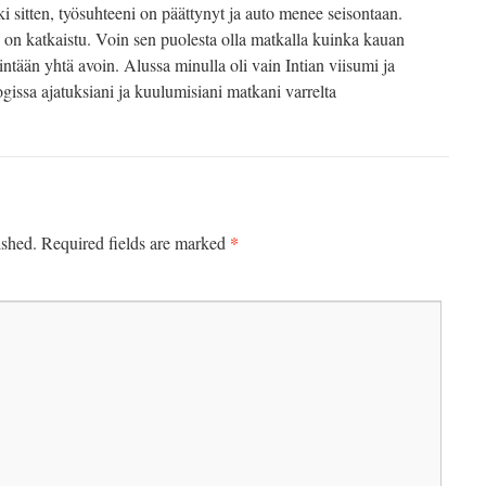
i sitten, työsuhteeni on päättynyt ja auto menee seisontaan.
on katkaistu. Voin sen puolesta olla matkalla kuinka kauan
tään yhtä avoin. Alussa minulla oli vain Intian viisumi ja
gissa ajatuksiani ja kuulumisiani matkani varrelta
*
ished.
Required fields are marked