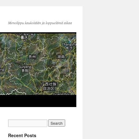
Menolippu kaukoitään ja loppuelämä aikaa
Recent Posts