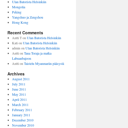
Ulan Batorista Helsinkiin
Mongolia
Peking
Yangshuo ja Zengshou
Hong Kong
Recent Comments
Antti T
on
Ulan Batorista Helsinkiin
Kati
on
Ulan Batorista Helsinkiin
admin
on
Ulan Batorista Helsinkiin
Antti
on
Tana Toraja ja matka
Labuanbajoon
Antti
on
Taistelu Myanmariin pääsystä
Archives
August 2011
July 2011
June 2011
May 2011
April 2011
March 2011
February 2011
January 2011
December 2010
November 2010